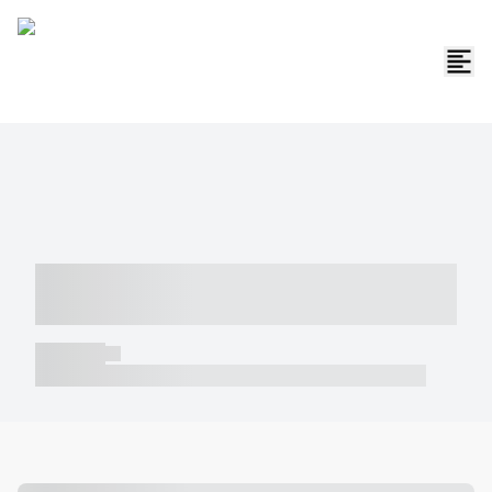
----- ----- -- ------ ---- ---- -- ----- -----
----- --- ------
----- -----
----- ----- -- ------ ---- ---- -- ----- ----- ----- --- ------