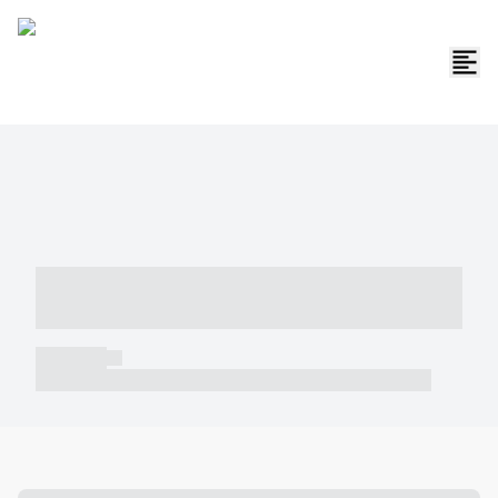
----- ----- -- ------ ---- ---- -- ----- -----
----- --- ------
----- -----
----- ----- -- ------ ---- ---- -- ----- ----- ----- --- ------