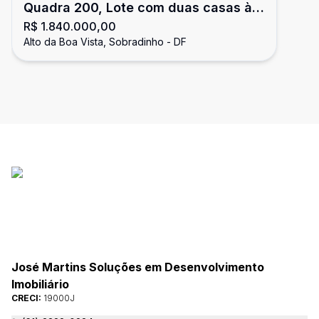
Quadra 200, Lote com duas casas à
R$ 1.840.000,00
venda no Alto da Boa Vista,
Alto da Boa Vista, Sobradinho - DF
Sobradinho, DF
José Martins Soluções em Desenvolvimento
Imobiliário
CRECI:
19000J