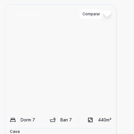
Cód:
CO10326
Comparar
Dorm
7
Ban
7
440
m²
Casa