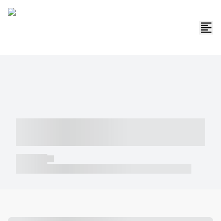
----- ----- -- ------ ---- ---- -- ----- -----
----- --- ------
----- -----
----- ----- -- ------ ---- ---- -- ----- ----- ----- --- ------