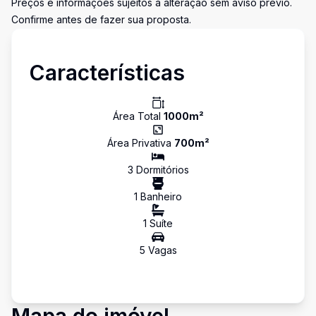
Preços e informações sujeitos a alteração sem aviso prévio.
Confirme antes de fazer sua proposta.
Características
Área Total
1000
m²
Área Privativa
700
m²
3
Dormitório
s
1
Banheiro
1
Suíte
5
Vaga
s