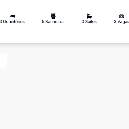
3
Dormitório
s
5
Banheiro
s
3
Suíte
s
3
Vaga