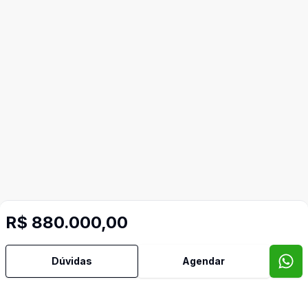
Mais informações
R$ 880.000,00
Dúvidas
Agendar
Aceita Pet
Área de Serviço