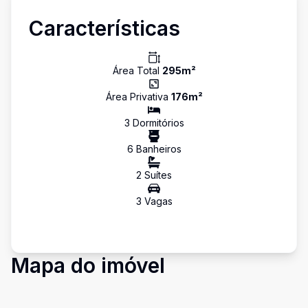
Características
Área Total
295
m²
Área Privativa
176
m²
3
Dormitório
s
6
Banheiro
s
2
Suíte
s
3
Vaga
s
Mapa do imóvel