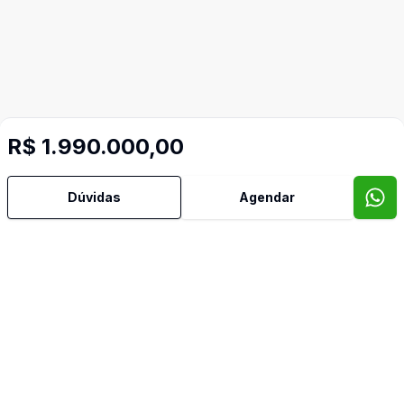
R$ 1.990.000,00
Mais informações
Dúvidas
Agendar
Área de Serviço
Churrasqueira
Cozinha
Despensa