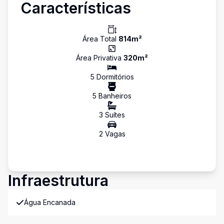
Características
Área Total
814
m²
Área Privativa
320
m²
5
Dormitório
s
5
Banheiro
s
3
Suíte
s
2
Vaga
s
Infraestrutura
Água Encanada