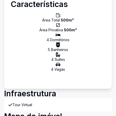
Características
Área Total
500
m²
Área Privativa
500
m²
4
Dormitório
s
5
Banheiro
s
4
Suíte
s
4
Vaga
s
Infraestrutura
Tour Virtual