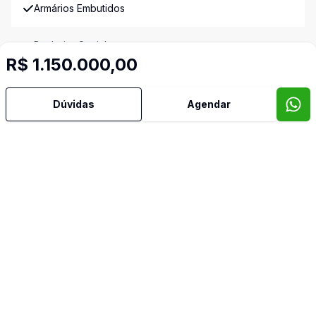
Armários Embutidos
Banheiro Social
R$ 1.150.000,00
Churrasqueira
Dúvidas
Agendar
Cozinha
Cozinha Americana
Dormitório com Armários
Piscina
Quintal
Sala de Jantar