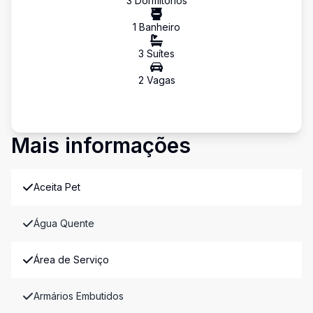
3
Dormitório
s
1
Banheiro
3
Suíte
s
2
Vaga
s
Mais informações
Aceita Pet
Água Quente
Área de Serviço
Armários Embutidos