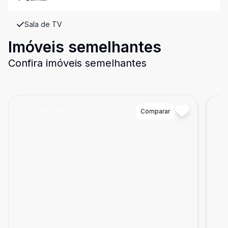
Sala de TV
Imóveis semelhantes
Confira imóveis semelhantes
Cód:
RBM2386
Comparar
Có