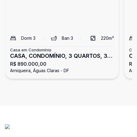
Dorm
3
Ban
3
220
m²
Casa em Condomínio
Cas
CASA, CONDOMÍNIO, 3 QUARTOS, 3
Ca
R$ 890.000,00
R$
SUÍTTES, NÃO FINANCIA, NÃO
co
Arniqueira, Águas Claras - DF
Arn
ACEIITTAA FGTS, ARNIQUEIRAS
no
pe