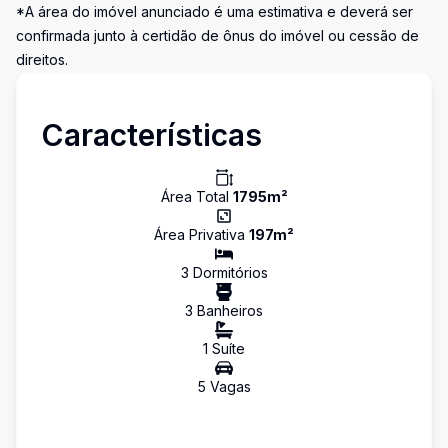
*A área do imóvel anunciado é uma estimativa e deverá ser
confirmada junto à certidão de ônus do imóvel ou cessão de
direitos.
Características
Área Total
1795
m²
Área Privativa
197
m²
3
Dormitório
s
3
Banheiro
s
1
Suíte
5
Vaga
s