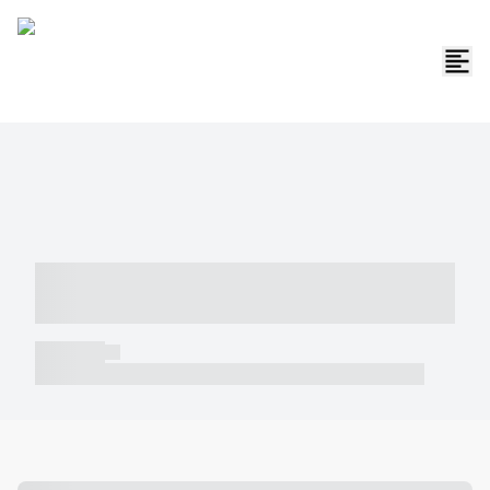
----- ----- -- ------ ---- ---- -- ----- -----
----- --- ------
----- -----
----- ----- -- ------ ---- ---- -- ----- ----- ----- --- ------