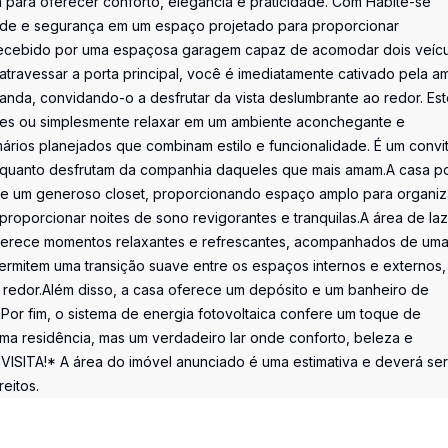
a para oferecer conforto, elegância e praticidade. Com Habite-se
dade e segurança em um espaço projetado para proporcionar
recebido por uma espaçosa garagem capaz de acomodar dois veícu
travessar a porta principal, você é imediatamente cativado pela a
anda, convidando-o a desfrutar da vista deslumbrante ao redor. Es
iares ou simplesmente relaxar em um ambiente aconchegante e
mários planejados que combinam estilo e funcionalidade. É um convi
, enquanto desfrutam da companhia daqueles que mais amam.A casa p
e de um generoso closet, proporcionando espaço amplo para organi
 proporcionar noites de sono revigorantes e tranquilas.A área de la
oferece momentos relaxantes e refrescantes, acompanhados de um
permitem uma transição suave entre os espaços internos e externos,
edor.Além disso, a casa oferece um depósito e um banheiro de
. Por fim, o sistema de energia fotovoltaica confere um toque de
ma residência, mas um verdadeiro lar onde conforto, beleza e
SITA!* A área do imóvel anunciado é uma estimativa e deverá ser
eitos.