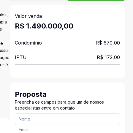
los,
Valor venda
mpla
R$ 1.490.000,00
te
Condomínio
R$ 670,00
te
ossui
IPTU
R$ 172,00
zação
zer é
a
Proposta
Preencha os campos para que um de nossos
especialistas entre em contato