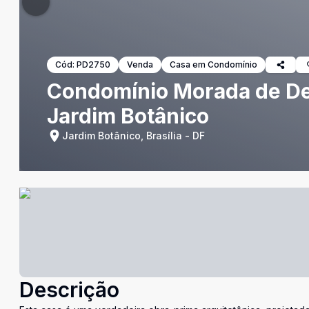
Cód:
PD2750
Venda
Casa em Condomínio
Condomínio Morada de Deu
Jardim Botânico
Jardim Botânico, Brasília - DF
Descrição