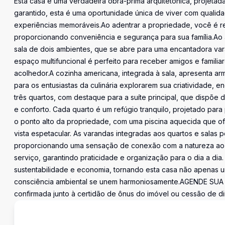
Esta casa é uma verdadeira obra-prima arquitetônica, projetad
garantido, esta é uma oportunidade única de viver com quali
experiências memoráveis.Ao adentrar a propriedade, você é 
proporcionando conveniência e segurança para sua família.Ao a
sala de dois ambientes, que se abre para uma encantadora var
espaço multifuncional é perfeito para receber amigos e famil
acolhedor.A cozinha americana, integrada à sala, apresenta ar
para os entusiastas da culinária explorarem sua criatividade
três quartos, com destaque para a suíte principal, que dispõ
e conforto. Cada quarto é um refúgio tranquilo, projetado para
o ponto alto da propriedade, com uma piscina aquecida que 
vista espetacular. As varandas integradas aos quartos e salas 
proporcionando uma sensação de conexão com a natureza ao r
serviço, garantindo praticidade e organização para o dia a dia
sustentabilidade e economia, tornando esta casa não apenas u
consciência ambiental se unem harmoniosamente.AGENDE SUA VI
confirmada junto à certidão de ônus do imóvel ou cessão de dir