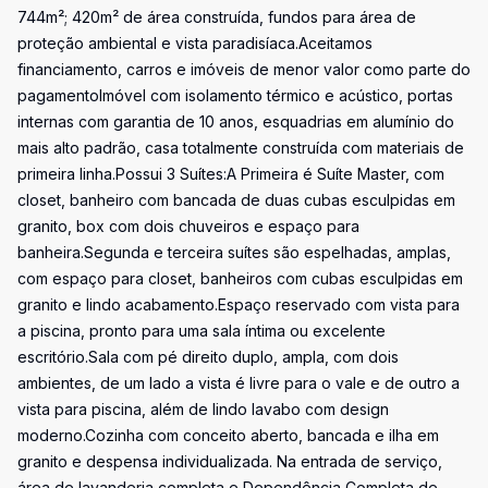
744m²; 420m² de área construída, fundos para área de
proteção ambiental e vista paradisíaca.Aceitamos
financiamento, carros e imóveis de menor valor como parte do
pagamentoImóvel com isolamento térmico e acústico, portas
internas com garantia de 10 anos, esquadrias em alumínio do
mais alto padrão, casa totalmente construída com materiais de
primeira linha.Possui 3 Suítes:A Primeira é Suíte Master, com
closet, banheiro com bancada de duas cubas esculpidas em
granito, box com dois chuveiros e espaço para
banheira.Segunda e terceira suítes são espelhadas, amplas,
com espaço para closet, banheiros com cubas esculpidas em
granito e lindo acabamento.Espaço reservado com vista para
a piscina, pronto para uma sala íntima ou excelente
escritório.Sala com pé direito duplo, ampla, com dois
ambientes, de um lado a vista é livre para o vale e de outro a
vista para piscina, além de lindo lavabo com design
moderno.Cozinha com conceito aberto, bancada e ilha em
granito e despensa individualizada. Na entrada de serviço,
área de lavanderia completa e Dependência Completa de