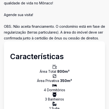
qualidade de vida no Mônaco!
Agende sua visita!
OBS.: Não aceita financiamento. O condomínio está em fase de
regularização (terras particulares). A área do imóvel deve ser
confirmada junto à certidão de ônus ou cessão de direitos.
Características
Área Total
800
m²
Área Privativa
350
m²
4
Dormitório
s
3
Banheiro
s
1
Suíte