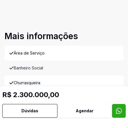
Mais informações
Área de Serviço
Banheiro Social
Churrasqueira
R$ 2.300.000,00
Cozinha
Dúvidas
Agendar
Despensa
Dormitório com Armários