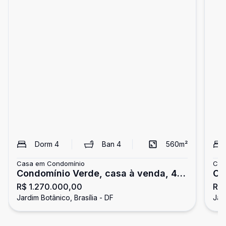
Dorm
4
Ban
4
560
m²
Casa em Condomínio
Cas
Condomínio Verde, casa à venda, 4
Ca
R$ 1.270.000,00
R$
quartos sendo 1 suíte, Jardim
No
Jardim Botânico, Brasília - DF
Jard
Botânico-DF
23