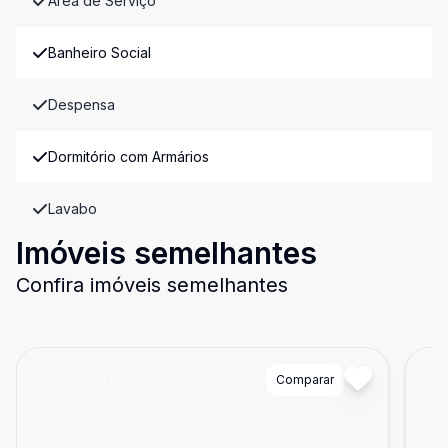
Área de Serviço
Banheiro Social
Despensa
Dormitório com Armários
Lavabo
Imóveis semelhantes
Confira imóveis semelhantes
Cód:
PD3413
Comparar
Có