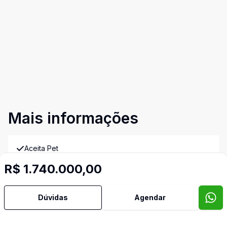
Mais informações
Aceita Pet
R$ 1.740.000,00
Água Quente
Dúvidas
Agendar
Ar Condicionado