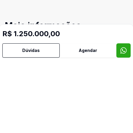
Mais informações
R$ 1.250.000,00
Ar Condicionado
Dúvidas
Agendar
Área de Serviço
Cozinha
Dormitório com Armários
Hidromassagem
Lavabo