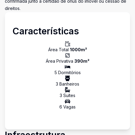
confirmada junto à certidão de ônus do imóvel ou cessão de
direitos.
Características
Área Total
1000
m²
Área Privativa
390
m²
5
Dormitório
s
3
Banheiro
s
3
Suíte
s
6
Vaga
s