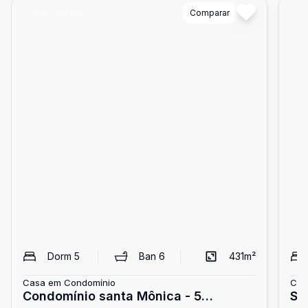
Cód:
PD4188
Comparar
Có
Dorm
5
Ban
6
431
m²
Casa em Condomínio
Cas
Condomínio santa Mônica - 5
SO