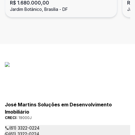
R$ 1.680.000,00
R$
Quartos, 5 Suítes, Jardim Botânico
QU
Jardim Botânico, Brasília - DF
Jard
BO
José Martins Soluções em Desenvolvimento
Imobiliário
CRECI:
19000J
(61) 3322-0224
(61) 3322-0224