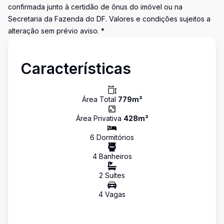
confirmada junto à certidão de ônus do imóvel ou na
Secretaria da Fazenda do DF. Valores e condições sujeitos a
alteração sem prévio aviso. *
Características
Área Total
779
m²
Área Privativa
428
m²
6
Dormitório
s
4
Banheiro
s
2
Suíte
s
4
Vaga
s