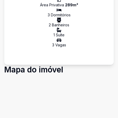
Área Privativa
289
m²
3
Dormitório
s
2
Banheiro
s
1
Suíte
3
Vaga
s
Mapa do imóvel