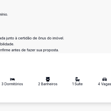
ínio.
tada junto à certidão de ônus do imóvel.
bilidade.
nfirme antes de fazer sua proposta.
3
Dormitório
s
2
Banheiro
s
1
Suíte
4
Vaga