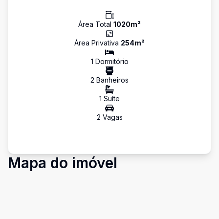
Área Total
1020
m²
Área Privativa
254
m²
1
Dormitório
2
Banheiro
s
1
Suíte
2
Vaga
s
Mapa do imóvel