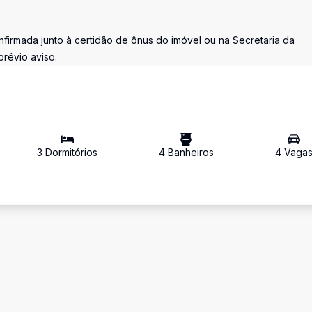
firmada junto à certidão de ônus do imóvel ou na Secretaria da
prévio aviso.
3
Dormitório
s
4
Banheiro
s
4
Vaga