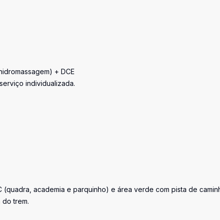
m hidromassagem) + DCE
erviço individualizada.
C (quadra, academia e parquinho) e área verde com pista de camin
 do trem.