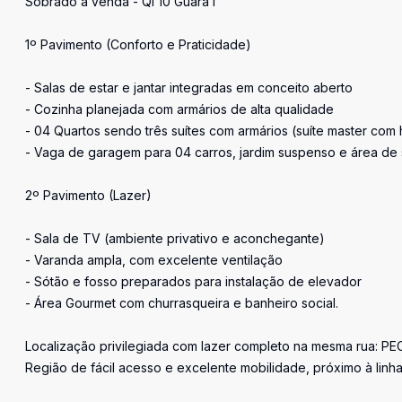
Sobrado à venda - QI 10 Guará I
1º Pavimento (Conforto e Praticidade)
- Salas de estar e jantar integradas em conceito aberto
- Cozinha planejada com armários de alta qualidade
- 04 Quartos sendo três suítes com armários (suíte master co
- Vaga de garagem para 04 carros, jardim suspenso e área de s
2º Pavimento (Lazer)
- Sala de TV (ambiente privativo e aconchegante)
- Varanda ampla, com excelente ventilação
- Sótão e fosso preparados para instalação de elevador
- Área Gourmet com churrasqueira e banheiro social.
Localização privilegiada com lazer completo na mesma rua: PE
Região de fácil acesso e excelente mobilidade, próximo à linha