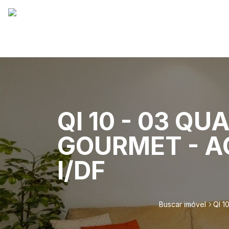
QI 10 - 03 Q
GOURMET - A
I/DF
Buscar imóvel
QI 1