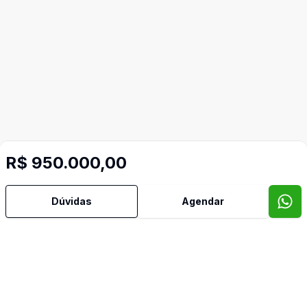
R$ 950.000,00
Mais informações
Dúvidas
Agendar
Aceita Pet
Água Quente