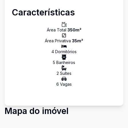
Características
Área Total
350
m²
Área Privativa
35
m²
4
Dormitório
s
5
Banheiro
s
2
Suíte
s
6
Vaga
s
Mapa do imóvel