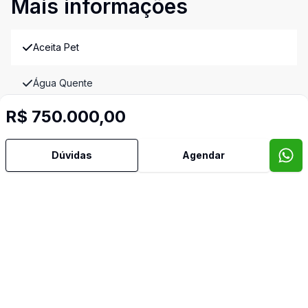
Mais informações
Aceita Pet
Água Quente
R$ 750.000,00
Área de Serviço
Banheiro Social
Dúvidas
Agendar
Copa
Copa Cozinha
Dependência de Empregada
Lavabo