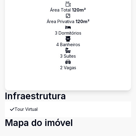
Área Total
120
m²
Área Privativa
120
m²
3
Dormitório
s
4
Banheiro
s
3
Suíte
s
2
Vaga
s
Infraestrutura
Tour Virtual
Mapa do imóvel