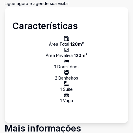
Ligue agora e agende sua visita!
Características
Área Total
120
m²
Área Privativa
120
m²
3
Dormitório
s
2
Banheiro
s
1
Suíte
1
Vaga
Mais informações