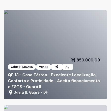
R$ 850.000,00
Cód:
TH35245
Venda
QE 13 - Casa Térrea - Excelente Localização,
Conforto e Praticidade - Aceita financiamento
e FGTS - Guará II
Guará II, Guará - DF