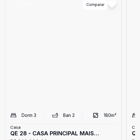
Cód:
UB2061
Comparar
Có
Dorm
3
Ban
2
180
m²
Casa
Cas
QE 28 - CASA PRINCIPAL MAIS
QE 