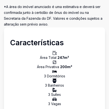
*A área do imóvel anunciado é uma estimativa e deverá ser
confirmada junto à certidão de ônus do imóvel ou na
Secretaria da Fazenda do DF. Valores e condições sujeitos a
alteração sem prévio aviso.
Características
Área Total
247
m²
Área Privativa
200
m²
3
Dormitório
s
3
Banheiro
s
3
Suíte
s
3
Vaga
s