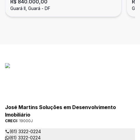
R$ 840.000,00
R$
EDÍCULA - 03 QUARTOS SENDO UMA
Ban
Guará II, Guará - DF
Guar
SUÍTE - ACEITA FINANCIAMENTO -
GUARÁ II/DF
José Martins Soluções em Desenvolvimento
Imobiliário
CRECI:
19000J
(61) 3322-0224
(61) 3322-0224