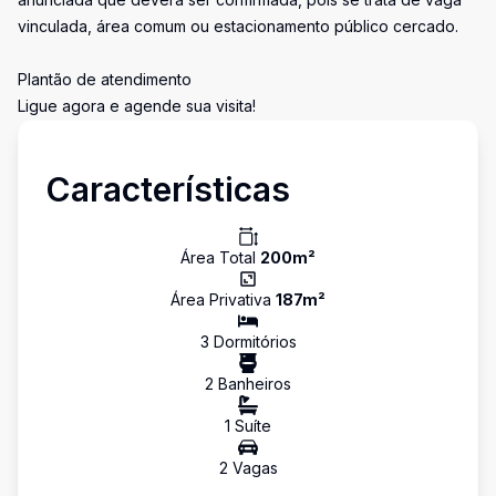
vinculada, área comum ou estacionamento público cercado.
Plantão de atendimento
Ligue agora e agende sua visita!
Características
Área Total
200
m²
Área Privativa
187
m²
3
Dormitório
s
2
Banheiro
s
1
Suíte
2
Vaga
s