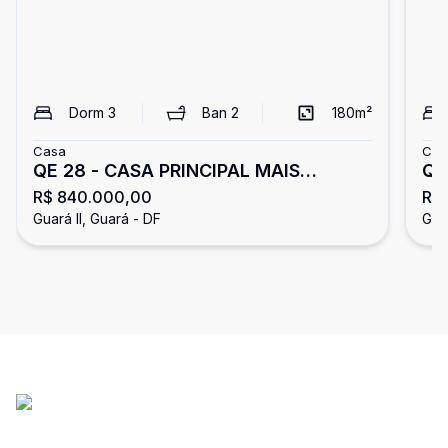
Dorm
3
Ban
2
180
m²
Casa
Cas
QE 28 - CASA PRINCIPAL MAIS
QE 
R$ 840.000,00
R$
EDÍCULA - 03 QUARTOS SENDO UMA
Ban
Guará II, Guará - DF
Guar
SUÍTE - ACEITA FINANCIAMENTO -
GUARÁ II/DF