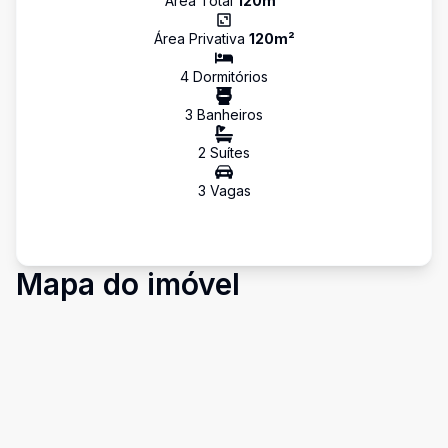
Área Total
120
m²
Área Privativa
120
m²
4
Dormitório
s
3
Banheiro
s
2
Suíte
s
3
Vaga
s
Mapa do imóvel