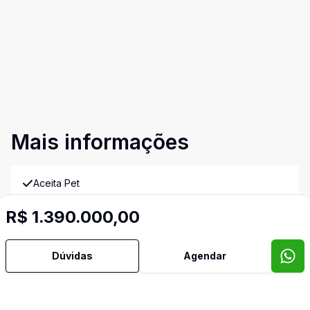
Mais informações
Aceita Pet
R$ 1.390.000,00
Ar Condicionado
Área de Serviço
Dúvidas
Agendar
Banheiro Social