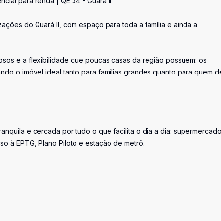
cial para renda | QE 34 - Guará II
ações do Guará II, com espaço para toda a família e ainda a
osos e a flexibilidade que poucas casas da região possuem: os
ndo o imóvel ideal tanto para famílias grandes quanto para quem d
anquila e cercada por tudo o que facilita o dia a dia: supermercado
esso à EPTG, Plano Piloto e estação de metrô.