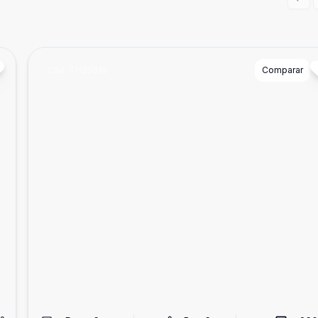
Prev
Cód:
TH35616
Comparar