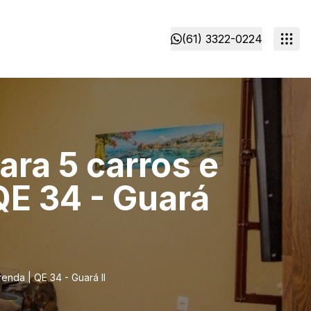
(61) 3322-0224
ra 5 carros e
QE 34 - Guará
enda | QE 34 - Guará II