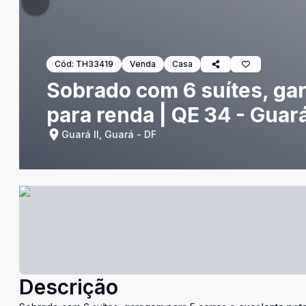
Cód:
TH33419
Venda
Casa
Sobrado com 6 suítes, gar
para renda | QE 34 - Guará
Guará II, Guará - DF
Descrição