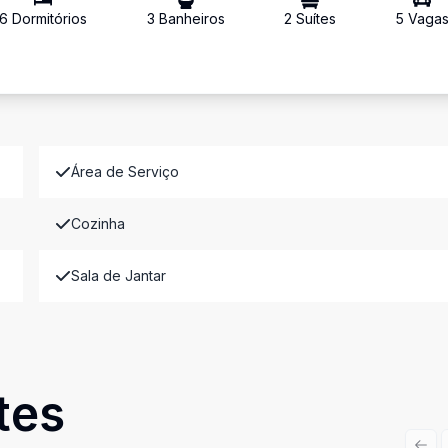
6
Dormitório
s
3
Banheiro
s
2
Suíte
s
5
Vaga
Área de Serviço
Cozinha
Sala de Jantar
tes