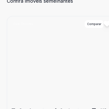
Confira imóveis semelhantes
Cód:
TH21165
Comparar