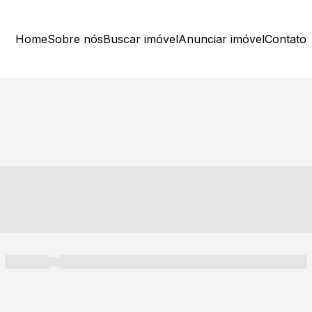
Home
Sobre nós
Buscar imóvel
Anunciar imóvel
Contato
----- ---- ---- -- ----
----- -----
----- ----- -- ------ ---- ---- -- ----- ----- ----- --- ------