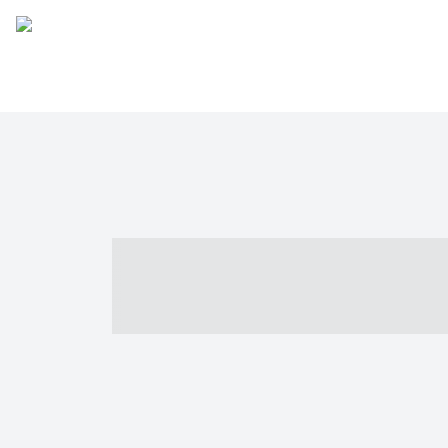
----- ----- -- -
- ------