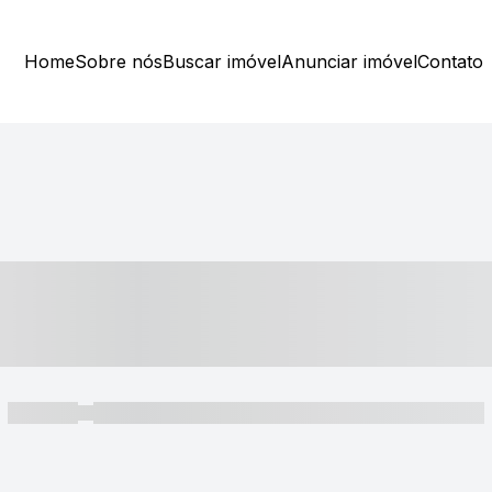
Home
Sobre nós
Buscar imóvel
Anunciar imóvel
Contato
----- ---- ---- -- ----
----- -----
----- ----- -- ------ ---- ---- -- ----- ----- ----- --- ------