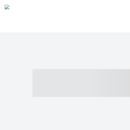
----- ----- -- -
- ------