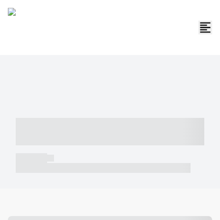
----- ----- -- ------ ---- ---- -- ----- -----
----- --- ------
----- -----
----- ----- -- ------ ---- ---- -- ----- ----- ----- --- ------