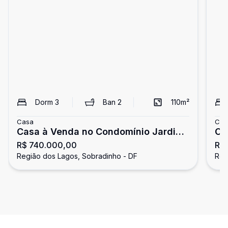
Dorm
3
Ban
2
110
m²
Casa
Cas
Casa à Venda no Condomínio Jardim
Co
R$ 740.000,00
R$ 
Europa II | 400 m², 4 Quartos e
Ca
Região dos Lagos, Sobradinho - DF
Reg
Mirante
ve