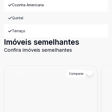
Cozinha Americana
Quintal
Terraço
Imóveis semelhantes
Confira imóveis semelhantes
Cód:
EZ8160
Comparar
Có