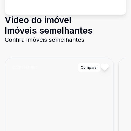
Video do imóvel
Imóveis semelhantes
Confira imóveis semelhantes
Cód:
TH31897
Comparar
Có