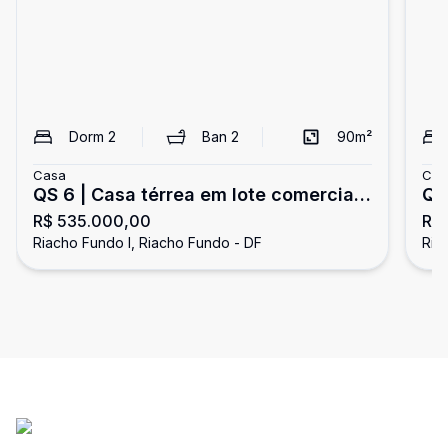
Dorm
2
Ban
2
90
m²
Casa
Cas
QS 6 | Casa térrea em lote comercial
QN 7 | Casa 2 Quart
R$ 535.000,00
R$
com 2 quartos - sendo 1 suíte - 3
co
Riacho Fundo I, Riacho Fundo - DF
Ria
vagas - quintal - estuda permuta -
Ri
Riacho Fundo I