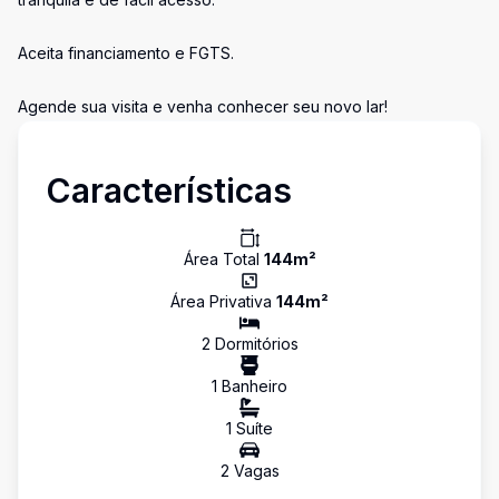
Aceita financiamento e FGTS.
Agende sua visita e venha conhecer seu novo lar!
Características
Área Total
144
m²
Área Privativa
144
m²
2
Dormitório
s
1
Banheiro
1
Suíte
2
Vaga
s