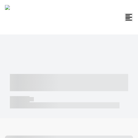
----- ----- -- ------ ---- ---- -- ----- -----
----- --- ------
----- -----
----- ----- -- ------ ---- ---- -- ----- ----- ----- --- ------