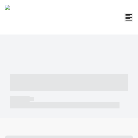
----- ----- -- ------ ---- ---- -- ----- -----
----- --- ------
----- -----
----- ----- -- ------ ---- ---- -- ----- ----- ----- --- ------