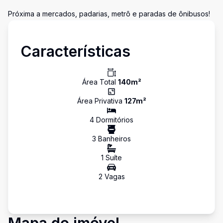
Próxima a mercados, padarias, metrô e paradas de ônibusos!
Características
Área Total
140
m²
Área Privativa
127
m²
4
Dormitório
s
3
Banheiro
s
1
Suíte
2
Vaga
s