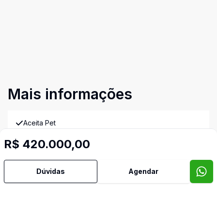
Mais informações
Aceita Pet
R$ 420.000,00
Banheiro Social
Dúvidas
Agendar
Copa
Video do imóvel
Imóveis semelhantes