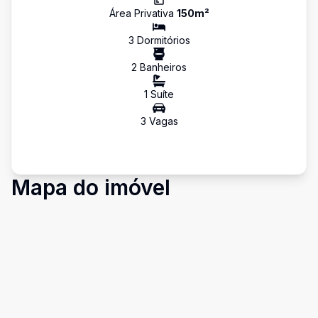
Área Privativa
150
m²
3
Dormitório
s
2
Banheiro
s
1
Suíte
3
Vaga
s
Mapa do imóvel