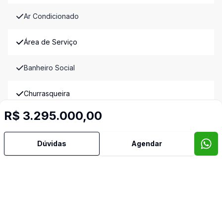
Ar Condicionado
Área de Serviço
Banheiro Social
Churrasqueira
R$ 3.295.000,00
Copa
Dúvidas
Agendar
Cozinha
Cozinha Planejada
Despensa