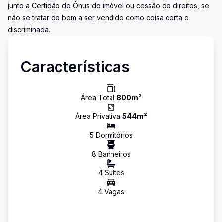
junto a Certidão de Ônus do imóvel ou cessão de direitos, se
não se tratar de bem a ser vendido como coisa certa e
discriminada.
Características
Área Total
800
m²
Área Privativa
544
m²
5
Dormitório
s
8
Banheiro
s
4
Suíte
s
4
Vaga
s