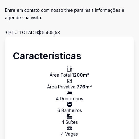
Entre em contato com nosso time para mais informações e
agende sua visita.
*IPTU TOTAL: R$ 5.405,53
Características
Área Total
1200
m²
Área Privativa
776
m²
4
Dormitório
s
6
Banheiro
s
4
Suíte
s
4
Vaga
s