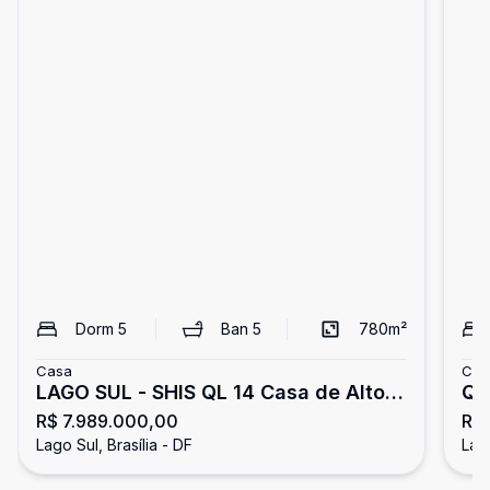
Dorm
5
Ban
5
780
m²
Casa
Cas
LAGO SUL - SHIS QL 14 Casa de Alto
QL
R$ 7.989.000,00
R$
Padrão na SHIS QL 14 | 4 Suítes, 780
MO
Lago Sul, Brasília - DF
Lago
m² e Terreno de 1.800 m²