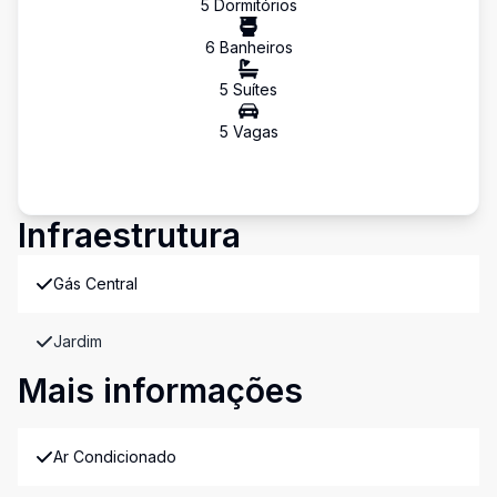
5
Dormitório
s
6
Banheiro
s
5
Suíte
s
5
Vaga
s
Infraestrutura
Gás Central
Jardim
Mais informações
Ar Condicionado