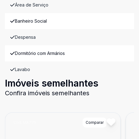
Área de Serviço
Banheiro Social
Despensa
Dormitório com Armários
Lavabo
Imóveis semelhantes
Confira imóveis semelhantes
Cód:
MA775
Comparar
Có