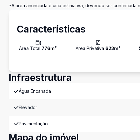
*A área anunciada é uma estimativa, devendo ser confirmada n
Características
Área Total
776
m²
Área Privativa
623
m²
Infraestrutura
Água Encanada
Elevador
Pavimentação
Mapa do imóvel