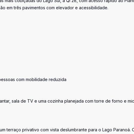
s mais cobiçadas do Lago Sul, a QI 28, com acesso rápido ao Plan
cação em três pavimentos com elevador e acessibilidade.
 pessoas com mobilidade reduzida
jantar, sala de TV e uma cozinha planejada com torre de forno e mi
 um terraço privativo com vista deslumbrante para o Lago Paranoá. 