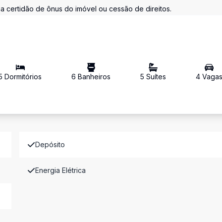
a certidão de ônus do imóvel ou cessão de direitos.
5
Dormitório
s
6
Banheiro
s
5
Suíte
s
4
Vaga
Depósito
Energia Elétrica