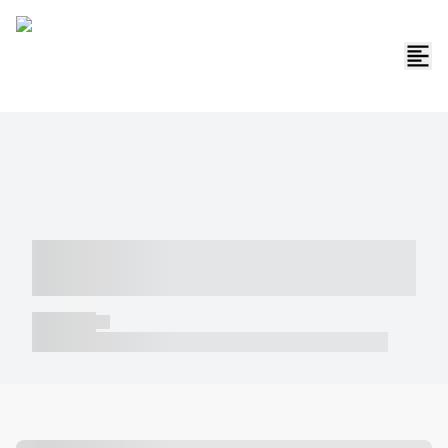
----- ----- -- ------ ---- ---- -- ----- -----
----- --- ------
----- -----
----- ----- -- ------ ---- ---- -- ----- ----- ----- --- ------