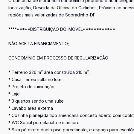
O que acha de morar num condomínio pequeno e aconchegan
localização, Descida da Oficina do Carlinhos, Próximo ao aces
regiões mais valorizadas de Sobradinho-DF
*********DISTRIBUIÇÃO DO IMÓVEL************
NÃO ACEITA FINANCIAMENTO;
CONDOMÍNIO EM PROCESSO DE REGULARIZAÇÃO
* Terreno 326 m² área construída 210 m²;
* Casa Térrea solta no lote
* Projeto de iluminação.
* Laje
* 3 quartos sendo uma suíte
* Lavabo área externa
* Cozinha planejada tipo americana conceito aberto com cook
* WC Social porcelanato e mármore
* Sala pé direto duplo piso porcelanato, e espaço para escritór