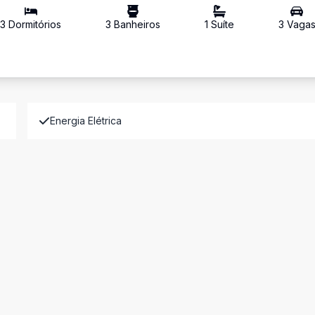
3
Dormitório
s
3
Banheiro
s
1
Suíte
3
Vaga
Energia Elétrica