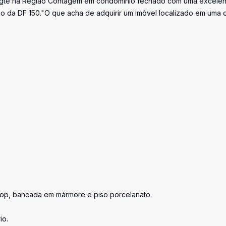
gte na Região Contagem em condomínio fechado com uma excelen
so da DF 150."O que acha de adquirir um imóvel localizado em uma 
top, bancada em mármore e piso porcelanato.
io.